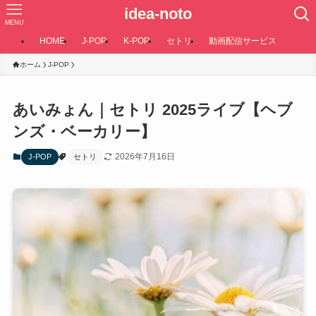
idea-noto
MENU
HOME
J-POP
K-POP
セトリ
動画配信サービス
ホーム
J-POP
あいみょん｜セトリ 2025ライブ【ヘブ
ンズ・ベーカリー】
2026年7月16日
J-POP
セトリ