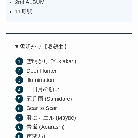
2nd ALBUM
11形態
▼雪明かり【収録曲】
雪明かり (Yukiakari)
Deer Hunter
illumination
三日月の願い
五月雨 (Samidare)
Scar to Scar
君にカエル (Maybe)
青嵐 (Aoarashi)
声変わり