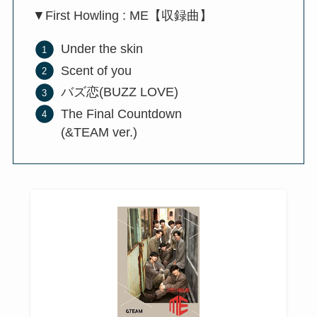
▼First Howling : ME【収録曲】
Under the skin
Scent of you
バズ恋(BUZZ LOVE)
The Final Countdown
(&TEAM ver.)