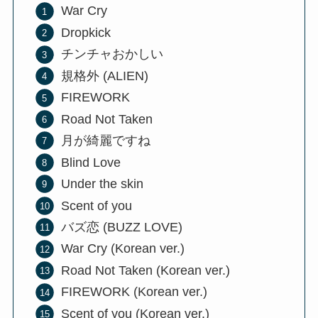
War Cry
Dropkick
チンチャおかしい
規格外 (ALIEN)
FIREWORK
Road Not Taken
月が綺麗ですね
Blind Love
Under the skin
Scent of you
バズ恋 (BUZZ LOVE)
War Cry (Korean ver.)
Road Not Taken (Korean ver.)
FIREWORK (Korean ver.)
Scent of you (Korean ver.)