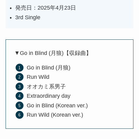
発売日：2025年4月23日
3rd Single
▼Go in Blind (月狼)【収録曲】
Go in Blind (月狼)
Run Wild
オオカミ系男子
Extraordinary day
Go in Blind (Korean ver.)
Run Wild (Korean ver.)