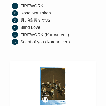
FIREWORK
Road Not Taken
月が綺麗ですね
Blind Love
FIREWORK (Korean ver.)
Scent of you (Korean ver.)