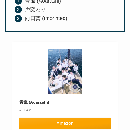
青嵐 (Aoarashi)
声変わり
向日葵 (Imprinted)
青嵐 (Aoarashi)
&TEAM
Amazon