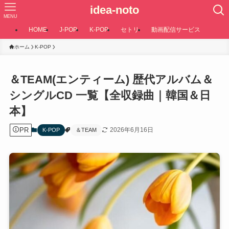
idea-noto
MENU
HOME
J-POP
K-POP
セトリ
動画配信サービス
ホーム
K-POP
＆TEAM(エンティーム) 歴代アルバム＆
シングルCD 一覧【全収録曲｜韓国＆日
本】
PR
2026年6月16日
K-POP
＆TEAM