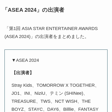
「ASEA 2024」の出演者
「第1回 ASIA STAR ENTERTAINER AWARDS
(ASEA 2024)」の出演者をまとめました。
▼ASEA 2024
【出演者】
Stray Kids、TOMORROW X TOGETHER、
JO1、INI、NiziU、テミン (SHINee)、
TREASURE、TWS、NCT WISH、THE
BOYZ、STAYC、DAY6、Billlie、FANTASY