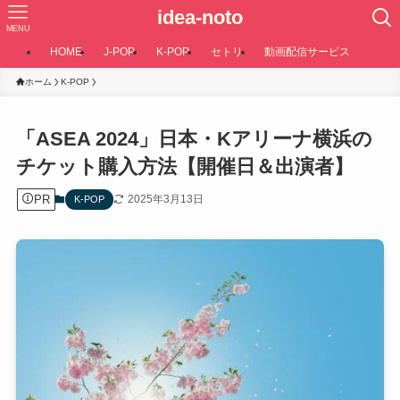
idea-noto
MENU
HOME
J-POP
K-POP
セトリ
動画配信サービス
ホーム
K-POP
「ASEA 2024」日本・Kアリーナ横浜の
チケット購入方法【開催日＆出演者】
PR
2025年3月13日
K-POP