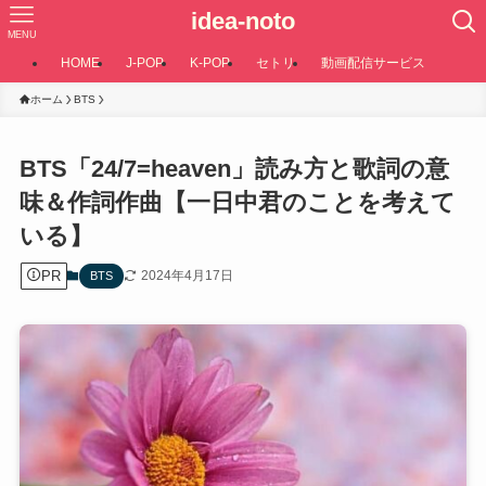
idea-noto
MENU
HOME
J-POP
K-POP
セトリ
動画配信サービス
ホーム
BTS
BTS「24/7=heaven」読み方と歌詞の意
味＆作詞作曲【一日中君のことを考えて
いる】
PR
2024年4月17日
BTS