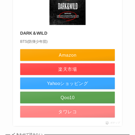
DARK＆WILD
BTS(防弾少年団)
Amazon
楽天市場
Yahooショッピング
Qoo10
タワレコ
ポチップ
あわせて読みたい