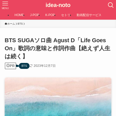
idea-noto
MENU
HOME
J-POP
K-POP
セトリ
動画配信サービス
ホーム
BTS
BTS SUGAソロ曲 Agust D「Life Goes
On」歌詞の意味と作詞作曲【絶えず人生
は続く】
PR
2023年12月7日
BTS