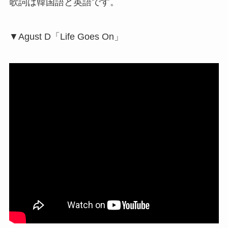
歌詞は韓国語と英語です。
▼Agust D「Life Goes On」