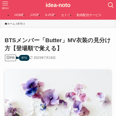
idea-noto
MENU
HOME
J-POP
K-POP
セトリ
動画配信サービス
ホーム
BTS
BTSメンバー「Butter」MV衣装の見分け
方【登場順で覚える】
PR
2023年7月19日
BTS