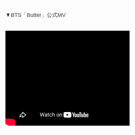
▼BTS「Butter」公式MV