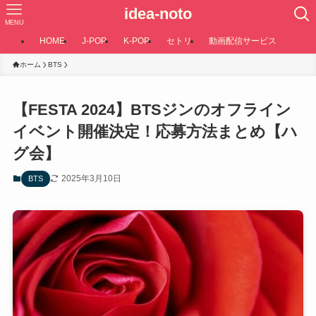
idea-noto
MENU
HOME
J-POP
K-POP
セトリ
動画配信サービス
ホーム
BTS
【FESTA 2024】BTSジンのオフライン
イベント開催決定！応募方法まとめ【ハ
グ会】
2025年3月10日
BTS