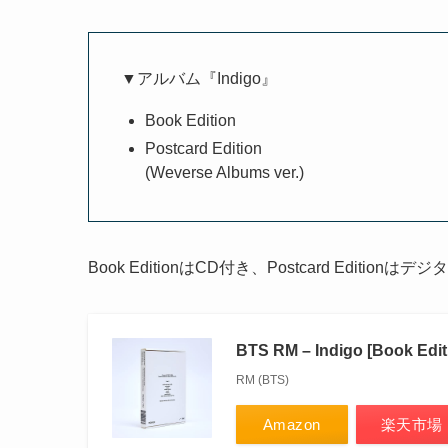
▼アルバム『Indigo』
Book Edition
Postcard Edition
(Weverse Albums ver.)
Book EditionはCD付き、Postcard Editio
BTS RM – Indigo [Book Ed
RM (BTS)
Amazon
楽天市場