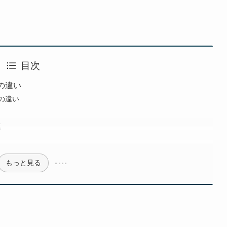
目次
態の違い
態の違い
真
曲
もっと見る