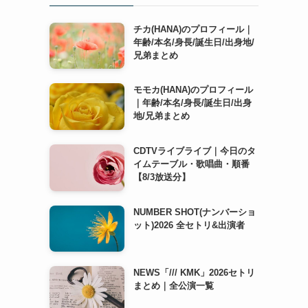
チカ(HANA)のプロフィール｜
年齢/本名/身長/誕生日/出身地/
兄弟まとめ
モモカ(HANA)のプロフィール
｜年齢/本名/身長/誕生日/出身
地/兄弟まとめ
CDTVライブライブ｜今日のタ
イムテーブル・歌唱曲・順番
【8/3放送分】
NUMBER SHOT(ナンバーショ
ット)2026 全セトリ&出演者
NEWS「/// KMK」2026セトリ
まとめ｜全公演一覧