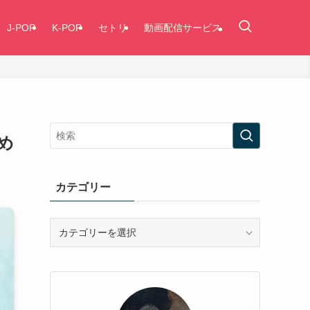
J-POP
K-POP
セトリ
動画配信サービス
め
カテゴリー
カ
テ
ゴ
リ
ー