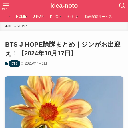
idea-noto
MENU
HOME
J-POP
K-POP
セトリ
動画配信サービス
ホーム
BTS
BTS J-HOPE除隊まとめ｜ジンがお出迎
え！【2024年10月17日】
2025年7月1日
BTS