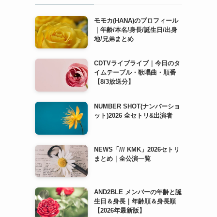
モモカ(HANA)のプロフィール
｜年齢/本名/身長/誕生日/出身
地/兄弟まとめ
CDTVライブライブ｜今日のタ
イムテーブル・歌唱曲・順番
【8/3放送分】
NUMBER SHOT(ナンバーショ
ット)2026 全セトリ&出演者
NEWS「/// KMK」2026セトリ
まとめ｜全公演一覧
AND2BLE メンバーの年齢と誕
生日＆身長｜年齢順＆身長順
【2026年最新版】