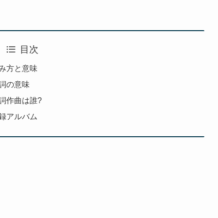
目次
」読み方と意味
」歌詞の意味
」作詞作曲は誰?
」収録アルバム