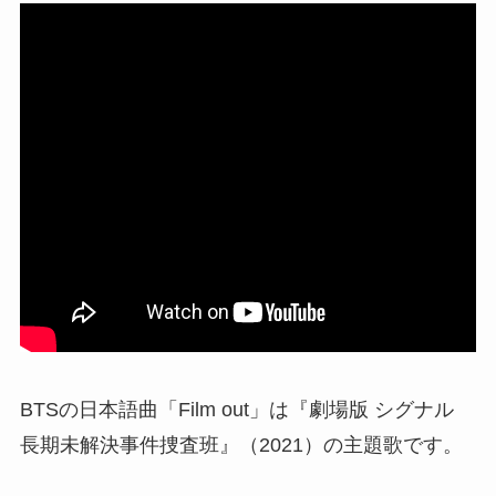
BTSの日本語曲「Film out」は『劇場版 シグナル
長期未解決事件捜査班』（2021）の主題歌です。