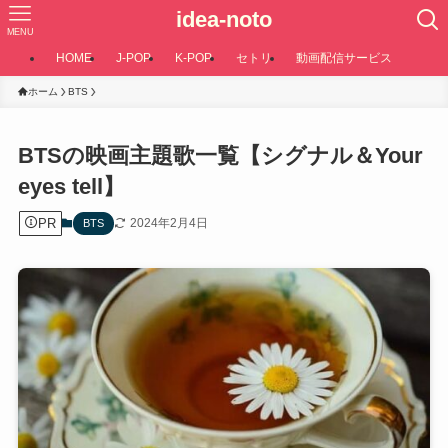
idea-noto
MENU
HOME
J-POP
K-POP
セトリ
動画配信サービス
ホーム
BTS
BTSの映画主題歌一覧【シグナル＆Your
eyes tell】
PR
2024年2月4日
BTS