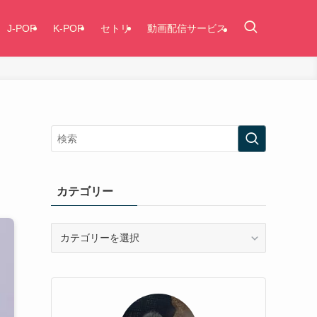
J-POP
K-POP
セトリ
動画配信サービス
る
カテゴリー
カ
テ
ゴ
リ
ー