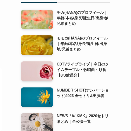
チカ(HANA)のプロフィール｜
年齢/本名/身長/誕生日/出身地/
兄弟まとめ
モモカ(HANA)のプロフィール
｜年齢/本名/身長/誕生日/出身
地/兄弟まとめ
CDTVライブライブ｜今日のタ
イムテーブル・歌唱曲・順番
【8/3放送分】
NUMBER SHOT(ナンバーショ
ット)2026 全セトリ&出演者
NEWS「/// KMK」2026セトリ
まとめ｜全公演一覧