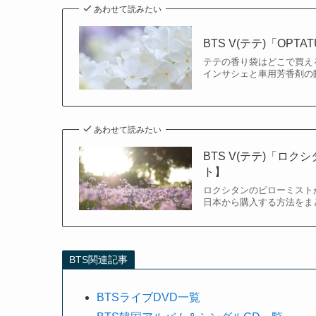
あわせて読みたい
BTS V(テテ)「O
テテの香り袋はどこで買えるの
インサシェと車用芳香剤の購
あわせて読みたい
BTS V(テテ)「ロ
ト】
ロクシタンのピローミストが
日本から購入する方法をまと
BTS関連記事
BTSライブDVD一覧