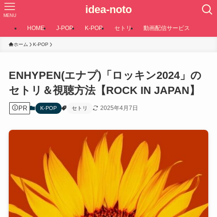
idea-noto
MENU
HOME
J-POP
K-POP
セトリ
動画配信サービス
ホーム
K-POP
ENHYPEN(エナプ)「ロッキン2024」の
セトリ＆視聴方法【ROCK IN JAPAN】
PR
2025年4月7日
K-POP
セトリ