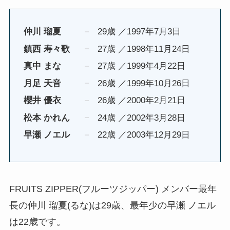
仲川 瑠夏
29歳 ／1997年7月3日
鎮西 寿々歌
27歳 ／1998年11月24日
真中 まな
27歳 ／1999年4月22日
月足 天音
26歳 ／1999年10月26日
櫻井 優衣
26歳 ／2000年2月21日
松本 かれん
24歳 ／2002年3月28日
早瀬 ノエル
22歳 ／2003年12月29日
FRUITS ZIPPER(フルーツジッパー) メンバー最年
長の仲川 瑠夏(るな)は29歳、最年少の早瀬 ノエル
は22歳です。