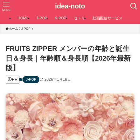
idea-noto
MENU
HOME
J-POP
K-POP
セトリ
動画配信サービス
ホーム
J-POP
FRUITS ZIPPER メンバーの年齢と誕生
日＆身長｜年齢順＆身長順【2026年最新
版】
PR
2026年1月18日
J-POP