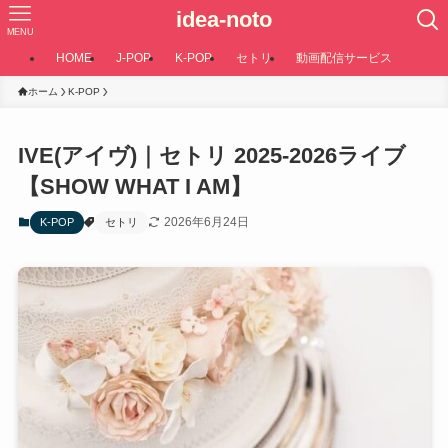
idea-noto
MENU
HOME
J-POP
K-POP
セトリ
動画配信サービス
ホーム
K-POP
IVE(アイヴ)｜セトリ 2025-2026ライブ
【SHOW WHAT I AM】
2026年6月24日
K-POP
セトリ