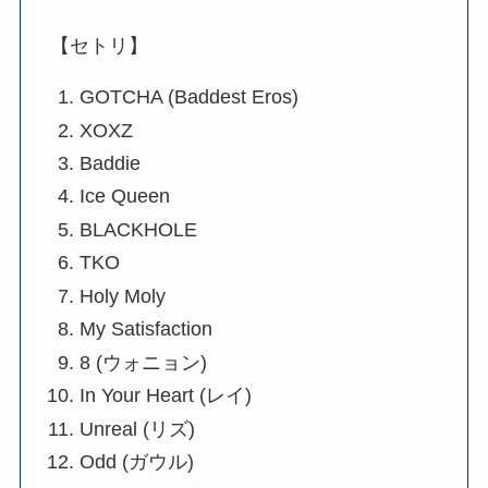
【セトリ】
GOTCHA (Baddest Eros)
XOXZ
Baddie
Ice Queen
BLACKHOLE
TKO
Holy Moly
My Satisfaction
8 (ウォニョン)
In Your Heart (レイ)
Unreal (リズ)
Odd (ガウル)