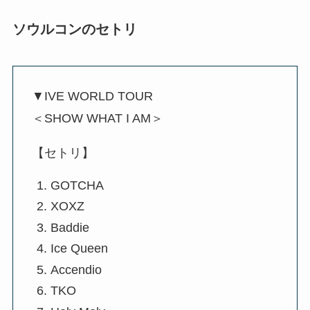
ソウルコンのセトリ
▼IVE WORLD TOUR
＜SHOW WHAT I AM＞
【セトリ】
GOTCHA
XOXZ
Baddie
Ice Queen
Accendio
TKO