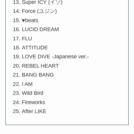
Super ICY (イソ)
Force (ユジン)
♥beats
LUCID DREAM
FLU
ATTITUDE
LOVE DIVE -Japanese ver.-
REBEL HEART
BANG BANG
I AM
Wild Bird
Fireworks
After LIKE