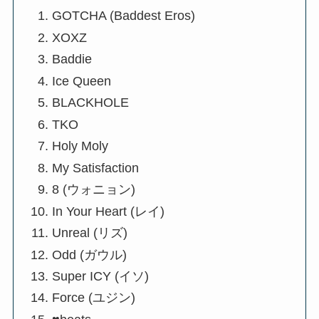
GOTCHA (Baddest Eros)
XOXZ
Baddie
Ice Queen
BLACKHOLE
TKO
Holy Moly
My Satisfaction
8 (ウォニョン)
In Your Heart (レイ)
Unreal (リズ)
Odd (ガウル)
Super ICY (イソ)
Force (ユジン)