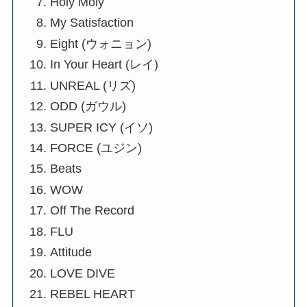
Holy Moly
My Satisfaction
Eight (ウォニョン)
In Your Heart (レイ)
UNREAL (リズ)
ODD (ガウル)
SUPER ICY (イソ)
FORCE (ユジン)
Beats
WOW
Off The Record
FLU
Attitude
LOVE DIVE
REBEL HEART