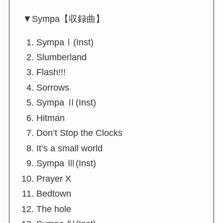
▼Sympa【収録曲】
SympaⅠ(Inst)
Slumberland
Flash!!!
Sorrows
Sympa Ⅱ(Inst)
Hitman
Don’t Stop the Clocks
It’s a small world
Sympa Ⅲ(Inst)
Prayer X
Bedtown
The hole