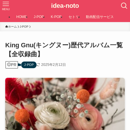
idea-noto
MENU
HOME
J-POP
K-POP
セトリ
動画配信サービス
ホーム
J-POP
King Gnu(キングヌー)歴代アルバム一覧
【全収録曲】
PR
2025年2月12日
J-POP