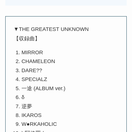
▼THE GREATEST UNKNOWN
【収録曲】
MIRROR
CHAMELEON
DARE??
SPECIALZ
一途 (ALBUM ver.)
δ
逆夢
IKAROS
W●RKAHOLIC