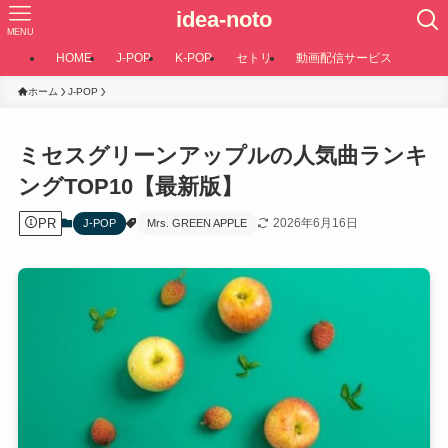
idea-noto
MENU
HOME
J-POP
K-POP
セトリ
動画配信サービス
ホーム
J-POP
ミセスグリーンアップルの人気曲ランキ
ングTOP10【最新版】
PR
2026年6月16日
J-POP
Mrs. GREEN APPLE