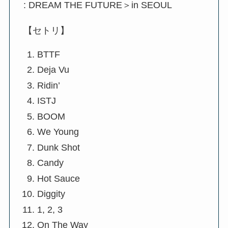
: DREAM THE FUTURE＞in SEOUL
【セトリ】
BTTF
Deja Vu
Ridin’
ISTJ
BOOM
We Young
Dunk Shot
Candy
Hot Sauce
Diggity
1, 2, 3
On The Way