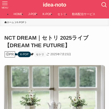
idea-noto
MENU
HOME
J-POP
K-POP
セトリ
動画配信サービス
ホーム
K-POP
NCT DREAM｜セトリ 2025ライブ
【DREAM THE FUTURE】
PR
2025年7月15日
K-POP
セトリ