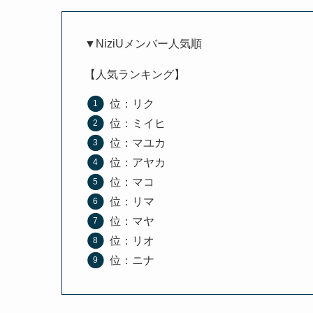
▼NiziUメンバー人気順
【人気ランキング】
位：リク
位：ミイヒ
位：マユカ
位：アヤカ
位：マコ
位：リマ
位：マヤ
位：リオ
位：ニナ