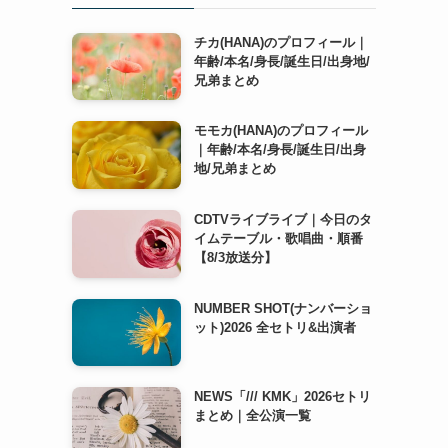
チカ(HANA)のプロフィール｜
年齢/本名/身長/誕生日/出身地/
兄弟まとめ
モモカ(HANA)のプロフィール
｜年齢/本名/身長/誕生日/出身
地/兄弟まとめ
CDTVライブライブ｜今日のタ
イムテーブル・歌唱曲・順番
【8/3放送分】
NUMBER SHOT(ナンバーショ
ット)2026 全セトリ&出演者
NEWS「/// KMK」2026セトリ
まとめ｜全公演一覧