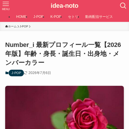
idea-noto
MENU
HOME
J-POP
K-POP
セトリ
動画配信サービス
ホーム
J-POP
Number_i 最新プロフィール一覧【2026
年版】年齢・身長・誕生日・出身地・メ
ンバーカラー
2026年7月6日
J-POP