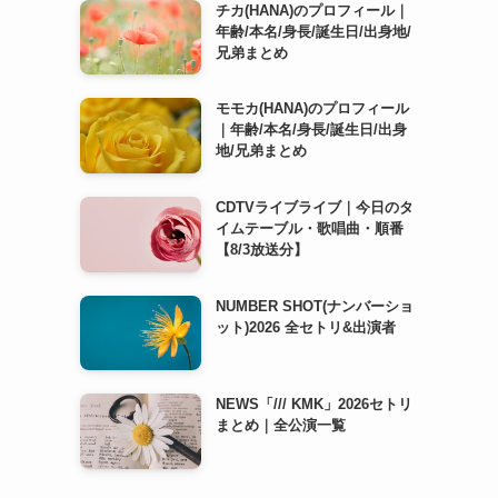
チカ(HANA)のプロフィール｜
年齢/本名/身長/誕生日/出身地/
兄弟まとめ
モモカ(HANA)のプロフィール
｜年齢/本名/身長/誕生日/出身
地/兄弟まとめ
CDTVライブライブ｜今日のタ
イムテーブル・歌唱曲・順番
【8/3放送分】
NUMBER SHOT(ナンバーショ
ット)2026 全セトリ&出演者
NEWS「/// KMK」2026セトリ
まとめ｜全公演一覧