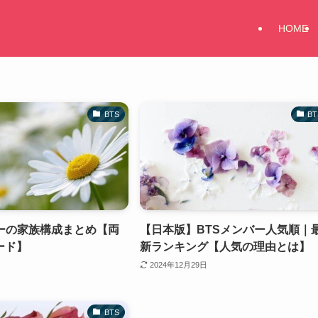
HOME
BTS
BT
バーの家族構成まとめ【両
【日本版】BTSメンバー人気順｜
ード】
新ランキング【人気の理由とは】
2024年12月29日
BTS