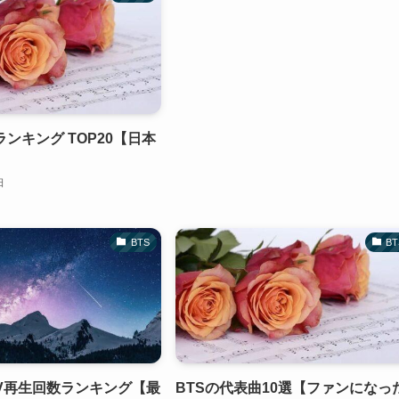
ランキング TOP20【日本
】
日
BTS
BT
MV再生回数ランキング【最
BTSの代表曲10選【ファンになっ