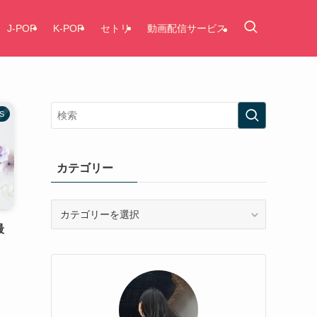
J-POP
K-POP
セトリ
動画配信サービス
S
カテゴリー
カ
テ
最
ゴ
リ
ー