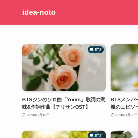
idea-noto
BTS
BTSジンのソロ曲「Yours」歌詞の意
BTSメン
味&作詞作曲【チリサンOST】
親のエピソ
2024年2月10日
2024年1月23日
BTS