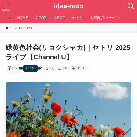
idea-noto
MENU
HOME
J-POP
K-POP
セトリ
動画配信サービス
ホーム
J-POP
緑黄色社会(リョクシャカ)｜セトリ 2025
ライブ【Channel U】
PR
2026年3月10日
J-POP
セトリ