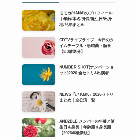
モモカ(HANA)のプロフィール
｜年齢/本名/身長/誕生日/出身
地/兄弟まとめ
CDTVライブライブ｜今日のタ
イムテーブル・歌唱曲・順番
【8/3放送分】
NUMBER SHOT(ナンバーショ
ット)2026 全セトリ&出演者
NEWS「/// KMK」2026セトリ
まとめ｜全公演一覧
AND2BLE メンバーの年齢と誕
生日＆身長｜年齢順＆身長順
【2026年最新版】