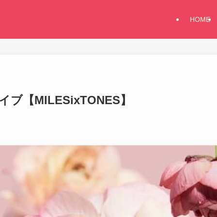
HOME
ライブ【MILESixTONES】