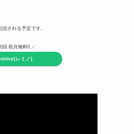
配信される予定です。
初回 初月無料!!
／
emino(レミノ)