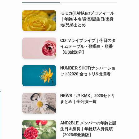
モモカ(HANA)のプロフィール
｜年齢/本名/身長/誕生日/出身
地/兄弟まとめ
CDTVライブライブ｜今日のタ
イムテーブル・歌唱曲・順番
【8/3放送分】
NUMBER SHOT(ナンバーショ
ット)2026 全セトリ&出演者
NEWS「/// KMK」2026セトリ
まとめ｜全公演一覧
AND2BLE メンバーの年齢と誕
生日＆身長｜年齢順＆身長順
【2026年最新版】