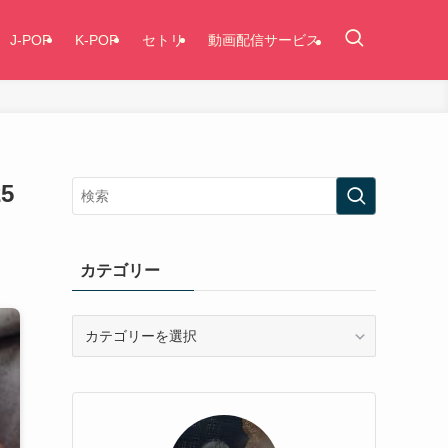
J-POP
K-POP
セトリ
動画配信サービス
5
カテゴリー
カ
テ
ゴ
リ
ー