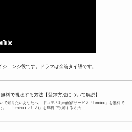
イジュンジ役です。ドラマは全編タイ語です。
ノ)」を無料で視聴する方法【登録方法について解説】
について知りたいあなたへ。 ドコモの動画配信サービス「Lemino」を無料で
 「Lemino (レミノ)」を無料で視聴する方法…