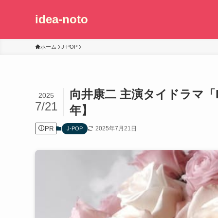
idea-noto
ホーム
J-POP
向井康二 主演タイドラマ「Da
2025
7/21
年】
PR
2025年7月21日
J-POP