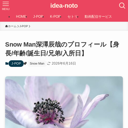
idea-noto
MENU
HOME
J-POP
K-POP
セトリ
動画配信サービス
ホーム
J-POP
Snow Man深澤辰哉のプロフィール【身
長/年齢/誕生日/兄弟/入所日】
2026年6月16日
J-POP
Snow Man