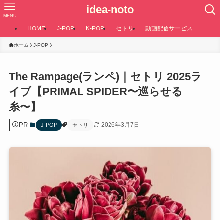
idea-noto
MENU
HOME
J-POP
K-POP
セトリ
動画配信サービス
ホーム
J-POP
The Rampage(ランペ)｜セトリ 2025ラ
イブ【PRIMAL SPIDER〜巡らせる
糸〜】
PR
2026年3月7日
J-POP
セトリ