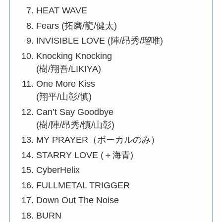
HEAT WAVE
Fears (拓磨/龍/健太)
INVISIBLE LOVE (陣/昂秀/瑠唯)
Knocking Knocking
(樹/翔吾/LIKIYA)
One More Kiss
(翔平/山彰/慎)
Can’t Say Goodbye
(樹/陣/昂秀/慎/山彰)
MY PRAYER（ボーカルのみ）
STARRY LOVE (＋海青)
CyberHelix
FULLMETAL TRIGGER
Down Out The Noise
BURN