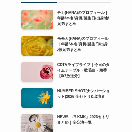
チカ(HANA)のプロフィール｜
年齢/本名/身長/誕生日/出身地/
兄弟まとめ
モモカ(HANA)のプロフィール
｜年齢/本名/身長/誕生日/出身
地/兄弟まとめ
CDTVライブライブ｜今日のタ
イムテーブル・歌唱曲・順番
【8/3放送分】
NUMBER SHOT(ナンバーショ
ット)2026 全セトリ&出演者
NEWS「/// KMK」2026セトリ
まとめ｜全公演一覧