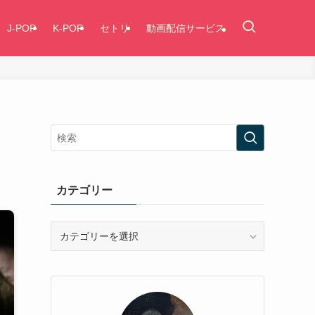
J-POP
K-POP
セトリ
動画配信サービス
カテゴリー
カ
テ
ゴ
リ
ー