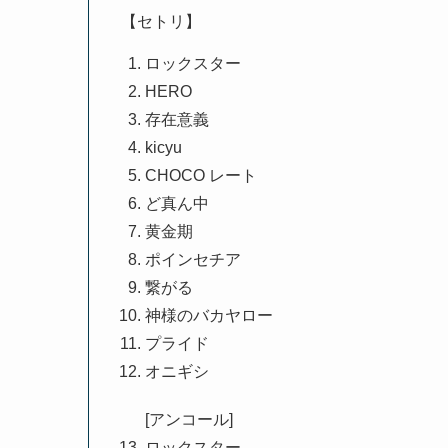
【セトリ】
ロックスター
HERO
存在意義
kicyu
CHOCO レート
ど真ん中
黄金期
ポインセチア
繋がる
神様のバカヤロー
プライド
オニギシ
[アンコール]
ロックスター