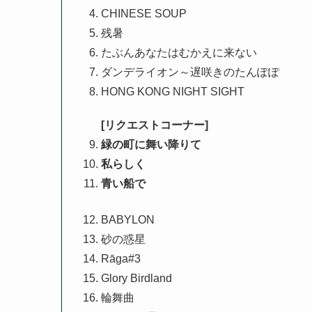
CHINESE SOUP
残暑
たぶんあなたはむかえに来ない
ダンデライオン～遅咲きのたんぽぽ
HONG KONG NIGHT SIGHT
[リクエストコーナー]
緑の町に舞い降りて
私らしく
青い船で
^
BABYLON
砂の惑星
Rāga#3
Glory Birdland
輪舞曲