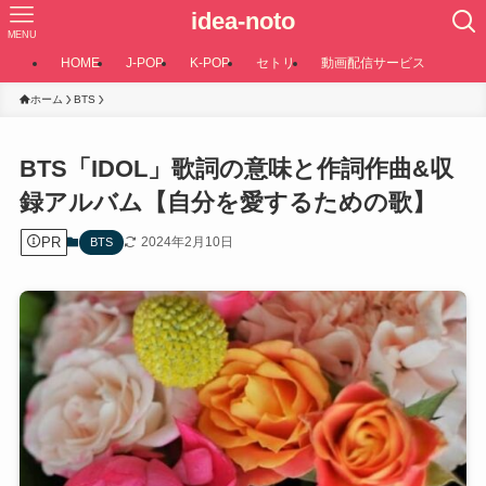
idea-noto
MENU
HOME
J-POP
K-POP
セトリ
動画配信サービス
ホーム
BTS
BTS「IDOL」歌詞の意味と作詞作曲&収
録アルバム【自分を愛するための歌】
PR
2024年2月10日
BTS