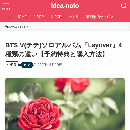
idea-noto
MENU
HOME
J-POP
K-POP
セトリ
動画配信サービス
ホーム
BTS
BTS V(テテ)ソロアルバム『Layover』4
種類の違い【予約特典と購入方法】
PR
2025年3月19日
BTS