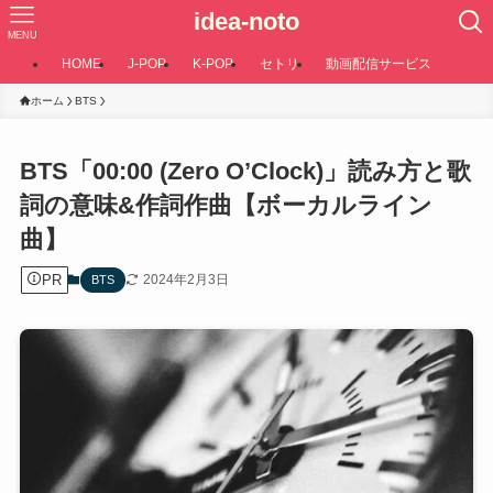
idea-noto
MENU
HOME
J-POP
K-POP
セトリ
動画配信サービス
ホーム
BTS
BTS「00:00 (Zero O’Clock)」読み方と歌
詞の意味&作詞作曲【ボーカルライン
曲】
PR
2024年2月3日
BTS