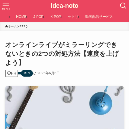
idea-noto
MENU
HOME
J-POP
K-POP
セトリ
動画配信サービス
ホーム
BTS
オンラインライブがミラーリングでき
ないときの2つの対処方法【速度を上げ
よう】
PR
2025年6月6日
BTS