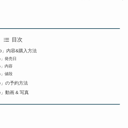
目次
Folio」内容&購入方法
lio」発売日
lio」内容
lio」値段
olio」の予約方法
lio」動画 & 写真