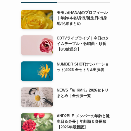
モモカ(HANA)のプロフィール
｜年齢/本名/身長/誕生日/出身
地/兄弟まとめ
CDTVライブライブ｜今日のタ
イムテーブル・歌唱曲・順番
【8/3放送分】
NUMBER SHOT(ナンバーショ
ット)2026 全セトリ&出演者
NEWS「/// KMK」2026セトリ
まとめ｜全公演一覧
AND2BLE メンバーの年齢と誕
生日＆身長｜年齢順＆身長順
【2026年最新版】