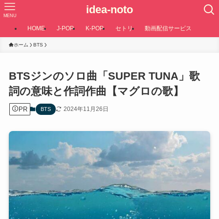
idea-noto
MENU
HOME
J-POP
K-POP
セトリ
動画配信サービス
ホーム
BTS
BTSジンのソロ曲「SUPER TUNA」歌
詞の意味と作詞作曲【マグロの歌】
PR
2024年11月26日
BTS