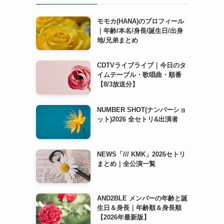
モモカ(HANA)のプロフィール
｜年齢/本名/身長/誕生日/出身
地/兄弟まとめ
CDTVライブライブ｜今日のタ
イムテーブル・歌唱曲・順番
【8/3放送分】
NUMBER SHOT(ナンバーショ
ット)2026 全セトリ&出演者
NEWS「/// KMK」2026セトリ
まとめ｜全公演一覧
AND2BLE メンバーの年齢と誕
生日＆身長｜年齢順＆身長順
【2026年最新版】