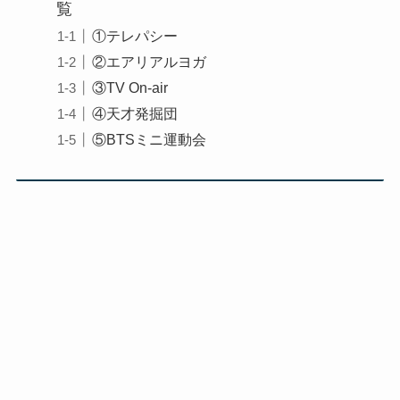
覧
①テレパシー
②エアリアルヨガ
③TV On-air
④天才発掘団
⑤BTSミニ運動会