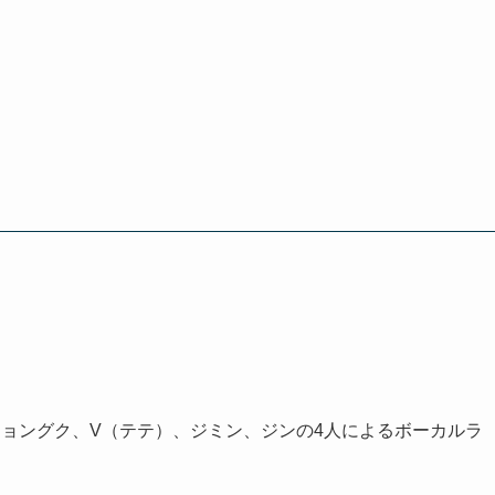
e Aoki)」は、ジョングク、V（テテ）、ジミン、ジンの4人によるボーカルラ