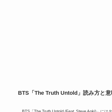
BTS「The Truth Untold」読み方と
BTS「The Truth Untold (Feat. Steve Ao