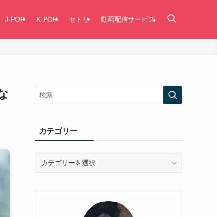
J-POP
K-POP
セトリ
動画配信サービス
な
カテゴリー
カ
テ
ゴ
リ
ー