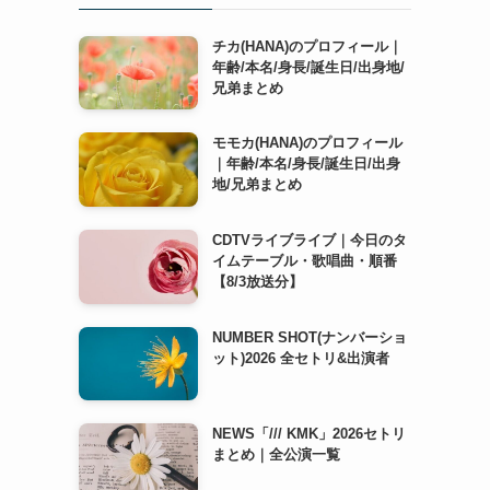
チカ(HANA)のプロフィール｜
年齢/本名/身長/誕生日/出身地/
兄弟まとめ
モモカ(HANA)のプロフィール
｜年齢/本名/身長/誕生日/出身
地/兄弟まとめ
CDTVライブライブ｜今日のタ
イムテーブル・歌唱曲・順番
【8/3放送分】
NUMBER SHOT(ナンバーショ
ット)2026 全セトリ&出演者
NEWS「/// KMK」2026セトリ
まとめ｜全公演一覧