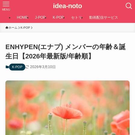
idea-noto
MENU
HOME
J-POP
K-POP
セトリ
動画配信サービス
ホーム
K-POP
ENHYPEN(エナプ) メンバーの年齢＆誕
生日【2026年最新版/年齢順】
2026年3月10日
K-POP