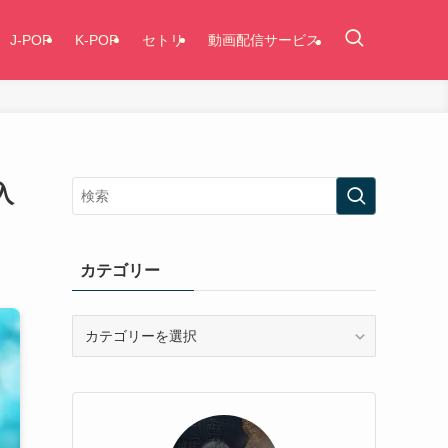
J-POP
K-POP
セトリ
動画配信サービス
入
カテゴリー
カ
テ
ゴ
リ
ー