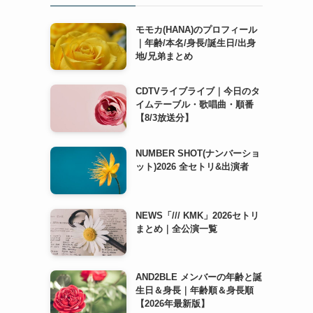
モモカ(HANA)のプロフィール
｜年齢/本名/身長/誕生日/出身
地/兄弟まとめ
CDTVライブライブ｜今日のタ
イムテーブル・歌唱曲・順番
【8/3放送分】
NUMBER SHOT(ナンバーショ
ット)2026 全セトリ&出演者
NEWS「/// KMK」2026セトリ
まとめ｜全公演一覧
AND2BLE メンバーの年齢と誕
生日＆身長｜年齢順＆身長順
【2026年最新版】