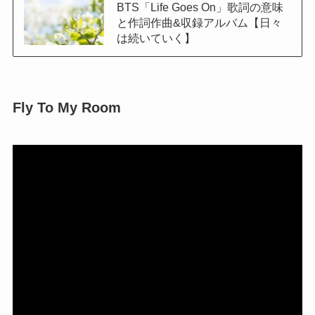
BTS「Life Goes On」歌詞の意味
と作詞作曲&収録アルバム【日々
は続いていく】
Fly To My Room