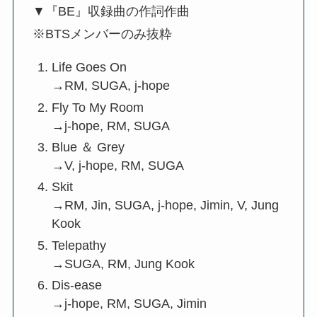
▼『BE』収録曲の作詞作曲
※BTSメンバーのみ抜粋
Life Goes On
→RM, SUGA, j-hope
Fly To My Room
→j-hope, RM, SUGA
Blue ＆ Grey
→V, j-hope, RM, SUGA
Skit
→RM, Jin, SUGA, j-hope, Jimin, V, Jung
Kook
Telepathy
→SUGA, RM, Jung Kook
Dis-ease
→j-hope, RM, SUGA, Jimin